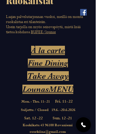
Ruokalistat
Laajan palvelutarjonnan vuoksi, meillä on monta
ruokalistaa eri tilanteisiin.
Usein tarjolla on myös seisovapöytä, mistä lisää
tietoa kohdassa
BUFEE/lounas
À la carte
Fine Dining
Take Away
LounasMENU
Fri. 11
-
22
Mon
.-
Thu. 11
-
21
Suljettu / Closed
19.6. -20.6.2026
Sat. 1
2-
22
Sun. 1
2
-21
Koskikatu
43 96100
Rovaniemi
suurkiina@gmail.com